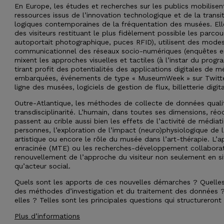
En Europe, les études et recherches sur les publics mobilisen
ressources issus de l’innovation technologique et de la trans
logiques contemporaines de la fréquentation des musées. Ell
des visiteurs restituant le plus fidèlement possible les parcou
autoportait photographique, puces RFID), utilisent des modes
communicationnel des réseaux socio-numériques (enquêtes en 
mixent les approches visuelles et tactiles (à l’instar du prog
tirant profit des potentialités des applications digitales de m
embarquées, événements de type « MuseumWeek » sur Twitter,
ligne des musées, logiciels de gestion de flux, billetterie digita
Outre-Atlantique, les méthodes de collecte de données qualit
transdisciplinarité. L’humain, dans toutes ses dimensions, ré
passent au crible aussi bien les effets de l’activité de médiati
personnes, l’exploration de l’impact (neuro)physiologique de l
artistique ou encore le rôle du musée dans l’art-thérapie. L’
enracinée (MTE) ou les recherches-développement collaborativ
renouvellement de l’approche du visiteur non seulement en sit
qu’acteur social.
Quels sont les apports de ces nouvelles démarches ? Quelles 
des méthodes d’investigation et du traitement des données ?
elles ? Telles sont les principales questions qui structureront
Plus d’informations