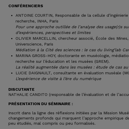
CONFÉRENCIERS
ANTOINE COURTIN, Responsable de la cellule d’ingénieri
recherche, INHA, Paris
Pour une approche outillée de l’analyse des usage(r)s su
d’expériences, perspectives et limites
OLIVIER MARCELLIN, chercheur associé, École des Mines, P
Universcience, Paris
Médiation à la Cité des sciences : le cas du living’lab C
MARINA GROSS-HOY, doctorante en muséologie, médiatio
recherche sur l’éducation et les musées (GREM).
La réalité augmentée dans les musées : étude de cas au D
LUCIE DAIGNAULT, consultante en évaluation muséale (M
L’expérience de visite à l’ère du numérique
DISCUTANTE
NATHALIE CANDITO (responsable de l’évaluation et de l’accue
PRÉSENTATION DU SÉMINAIRE :
Inscrit dans la ligne des réflexions initiées par la Mission Mu
changements profonds qui marquent l’approche empirique des v
peu étudiés, mal compris ou peu formalisés.