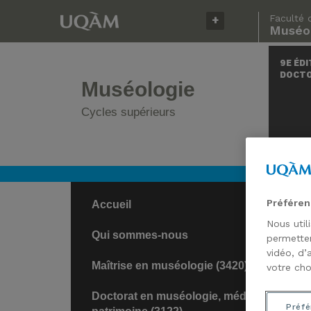
Faculté 
Muséol
9E ÉDI
DOCT
Muséologie
Cycles supérieurs
Préféren
Accueil
Nous util
Qui sommes-nous
permetten
vidéo, d’
Maîtrise en muséologie (3420)
votre cho
Doctorat en muséologie, médiation,
Préfé