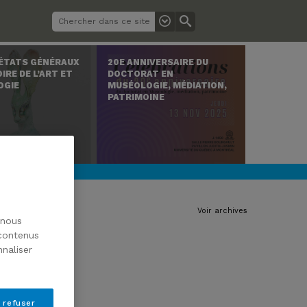
 ÉTATS GÉNÉRAUX
20E ANNIVERSAIRE DU
IRE DE L’ART ET
DOCTORAT EN
OGIE
MUSÉOLOGIE, MÉDIATION,
PATRIMOINE
Voir archives
 nous
 contenus
naliser
 refuser