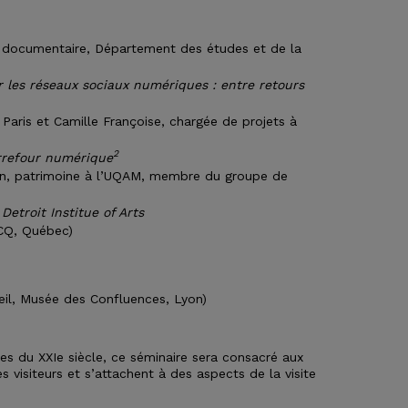
e documentaire, Département des études et de la
r les réseaux sociaux numériques : entre retours
aris et Camille Françoise, chargée de projets à
2
arrefour numérique
n, patrimoine à l’UQAM, membre du groupe de
etroit Institue of Arts
CQ, Québec)
il, Musée des Confluences, Lyon)
sées du XXIe siècle, ce séminaire sera consacré aux
isiteurs et s’attachent à des aspects de la visite