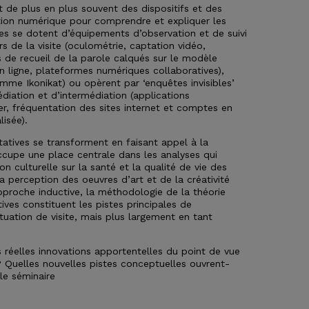
t de plus en plus souvent des dispositifs et des
ition numérique pour comprendre et expliquer les
es se dotent d’équipements d’observation et de suivi
rs de la visite (oculométrie, captation vidéo,
 de recueil de la parole calqués sur le modèle
ligne, plateformes numériques collaboratives),
ramme Ikonikat) ou opèrent par ‘enquêtes invisibles’
édiation et d’intermédiation (applications
 fréquentation des sites internet et comptes en
lisée).
atives se transforment en faisant appel à la
occupe une place centrale dans les analyses qui
on culturelle sur la santé et la qualité de vie des
a perception des oeuvres d’art et de la créativité
approche inductive, la méthodologie de la théorie
es constituent les pistes principales de
uation de visite, mais plus largement en tant
réelles innovations apportentelles du point de vue
 Quelles nouvelles pistes conceptuelles ouvrent-
 le séminaire