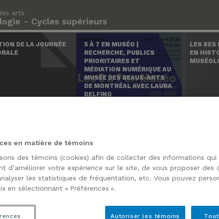
des arts
ogie - Cycles supérieurs
TION DE LA JOURNÉE
5 À 7 EN MUSÉO |
LES 8ES
ORALE
RECHERCHE, PUBLICS
EN HISTO
PRIORITAIRES ET
MUSÉOL
MÉDIATION NUMÉRIQUE AU
MUSÉE DES BEAUX-ARTS
DE MONTRÉAL AVEC LAURA
DELFINO
ces en matière de témoins
isons des témoins (cookies) afin de collecter des informations qui
t d’améliorer votre expérience sur le site, de vous proposer des
analyser les statistiques de fréquentation, etc. Vous pouvez person
ix en sélectionnant « Préférences ».
rences
Autoriser les témoins
Tout