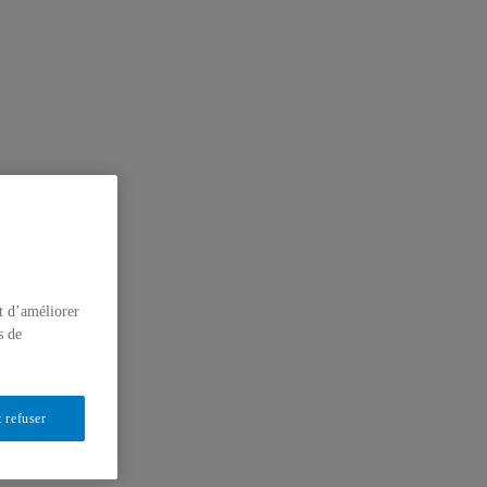
t d’améliorer
s de
 refuser