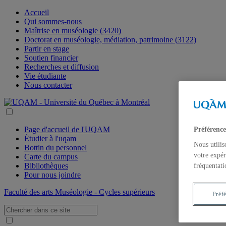
Accueil
Qui sommes-nous
Maîtrise en muséologie (3420)
Doctorat en muséologie, médiation, patrimoine (3122)
Partir en stage
Soutien financier
Recherches et diffusion
Vie étudiante
Nous contacter
Page d'accueil de l'UQAM
Préférence
Étudier à l'uqam
Nous utilis
Bottin du personnel
votre expér
Carte du campus
Bibliothèques
fréquentati
Pour nous joindre
Faculté des arts
Muséologie - Cycles supérieurs
Préf
Recherche: