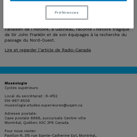
L’EXPÉDITION FRANKLIN
Préférences
L’exposition
Périr dans les glaces : le mystère de l’expédition
Franklin
, présentée jusqu’au 30 septembre au Musée
canadien de l’histoire, à Gatineau, raconte l’histoire tragique
de Sir John Franklin et de son équipages à la recherche du
passage du Nord-Ouest.
Lire et regarder l’article de Radio-Canada
Muséologie
Cycles supérieurs
Local du secrétariat : R-4152
514-987-8506
museologie.etudes.superieures@uqam.ca
Adresse postale:
Case postale 8888, succursale Centre-ville
Montréal, Québec H3C 3P8 Canada
Pour nous visiter:
Pavillon R, 315 rue Sainte-Catherine Est, Montréal,