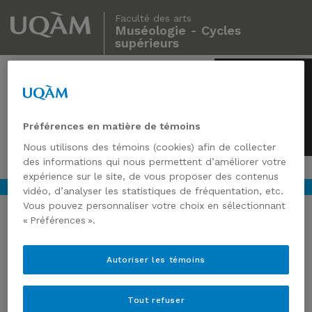
Faculté des arts
Muséologie - Cycles
supérieurs
Muséologie
Cycles supérieurs
Préférences en matière de témoins
Nous utilisons des témoins (cookies) afin de collecter
des informations qui nous permettent d’améliorer votre
expérience sur le site, de vous proposer des contenus
vidéo, d’analyser les statistiques de fréquentation, etc.
Vous pouvez personnaliser votre choix en sélectionnant
« Préférences ».
PÉRIR DANS LES GLACES :
Autoriser les témoins
UNE EXPOSITION LÈVE LE
VOILE SUR LE SORT DE
Tout refuser