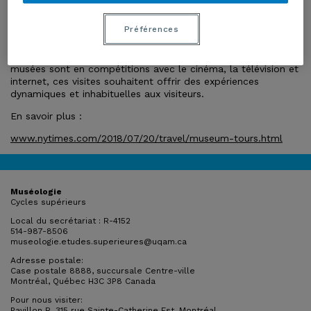
La visite-guidée est une activité commune pour mettre en
Préférences
valeur les collections et les expositions, et de plus en plus
de musées organisent des visites avec des thématiques
spéciales pour attirer des publics différents. Parce que les
musées sont en compétitions avec le cinéma, la télévision et
internet, ces visites souhaitent offrir des expériences
dynamiques et inhabituelles aux visiteurs.
En savoir plus :
www.nytimes.com/2018/07/20/travel/museum-tours.html
Muséologie
Cycles supérieurs
Local du secrétariat : R-4152
514-987-8506
museologie.etudes.superieures@uqam.ca
Adresse postale:
Case postale 8888, succursale Centre-ville
Montréal, Québec H3C 3P8 Canada
Pour nous visiter:
Pavillon R, 315 rue Sainte-Catherine Est, Montréal,