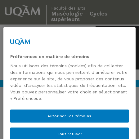
Faculté des arts
Muséologie - Cycles
supérieurs
Muséologie
Cycles supérieurs
Préférences en matière de témoins
Nous utilisons des témoins (cookies) afin de collecter
des informations qui nous permettent d’améliorer votre
expérience sur le site, de vous proposer des contenus
vidéo, d’analyser les statistiques de fréquentation, etc.
Vous pouvez personnaliser votre choix en sélectionnant
« Préférences ».
MUSEUM TOURS FOR PEOPLE
Autoriser les témoins
WHO DON’T LIKE MUSEUM
TOURS
Tout refuser