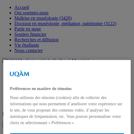
Accueil
Qui sommes-nous
Maîtrise en muséologie (3420)
Doctorat en muséologie, médiation, patrimoine (3122)
Partir en stage
Soutien financier
Recherches et diffusion
Vie étudiante
Nous contacter
Page d'accueil de l'UQAM
Étudier à l'uqam
Bottin du personnel
Préférences en matière de témoins
Carte du campus
Nous utilisons des témoins (cookies) afin de collecter des
Bibliothèques
Pour nous joindre
informations qui nous permettent d’améliorer votre expérience sur
le site, de vous proposer des contenus vidéo, d’analyser les
Faculté des arts
Muséologie - Cycles supérieurs
statistiques de fréquentation, etc. Vous pouvez personnaliser votre
choix en sélectionnant « Préférences ».
Recherche: