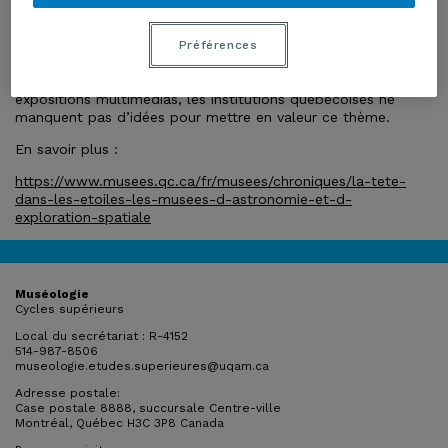
Vous aimez l’astronomie ? Plusieurs institutions proposent
de découvrir les étoiles au Québec et d’explorer la galaxie à
Préférences
travers différentes activités. Randonnées nocturnes pour
observer les étoiles, spectacles, visites guidées et
expositions multimédias, les institutions québécoises ne
manquent pas d’idées pour mettre en valeur ce thème.
En savoir plus :
https://www.musees.qc.ca/fr/musees/chroniques/la-tete-
dans-les-etoiles-les-musees-d-astronomie-et-d-
exploration-spatiale
Muséologie
Cycles supérieurs
Local du secrétariat : R-4152
514-987-8506
museologie.etudes.superieures@uqam.ca
Adresse postale:
Case postale 8888, succursale Centre-ville
Montréal, Québec H3C 3P8 Canada