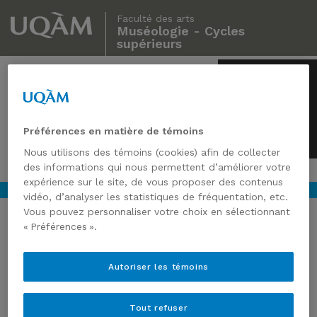
Faculté des arts
Muséologie - Cycles
supérieurs
Muséologie
Cycles supérieurs
Préférences en matière de témoins
Nous utilisons des témoins (cookies) afin de collecter
des informations qui nous permettent d’améliorer votre
expérience sur le site, de vous proposer des contenus
vidéo, d’analyser les statistiques de fréquentation, etc.
Vous pouvez personnaliser votre choix en sélectionnant
« Préférences ».
LA TÊTE DANS LES ÉTOILES :
Autoriser les témoins
LES MUSÉES D’ASTRONOMIE
ET D’EXPLORATION SPATIALE
Tout refuser