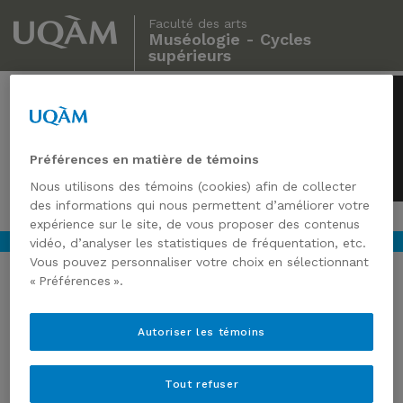
Faculté des arts
Muséologie - Cycles
supérieurs
Muséologie
Cycles supérieurs
Préférences en matière de témoins
Nous utilisons des témoins (cookies) afin de collecter
des informations qui nous permettent d’améliorer votre
expérience sur le site, de vous proposer des contenus
vidéo, d’analyser les statistiques de fréquentation, etc.
Vous pouvez personnaliser votre choix en sélectionnant
« Préférences ».
LA FACE CACHÉE DE LA
Autoriser les témoins
GRATUITÉ DES MUSÉES
Tout refuser
La mesure instaurant la gratuité des musées un dimanche