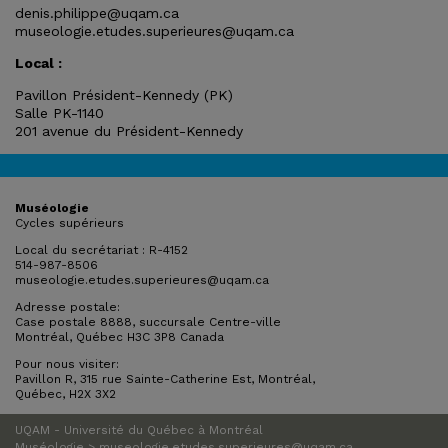
denis.philippe@uqam.ca
museologie.etudes.superieures@uqam.ca
Local :
Pavillon Président-Kennedy (PK)
Salle PK-1140
201 avenue du Président-Kennedy
Muséologie
Cycles supérieurs
Local du secrétariat : R-4152
514-987-8506
museologie.etudes.superieures@uqam.ca
Adresse postale:
Case postale 8888, succursale Centre-ville
Montréal, Québec H3C 3P8 Canada
Pour nous visiter:
Pavillon R, 315 rue Sainte-Catherine Est, Montréal,
Québec, H2X 3X2
UQAM - Université du Québec à Montréal
Muséologie >
museologie.etudes.superieures@uqam.ca