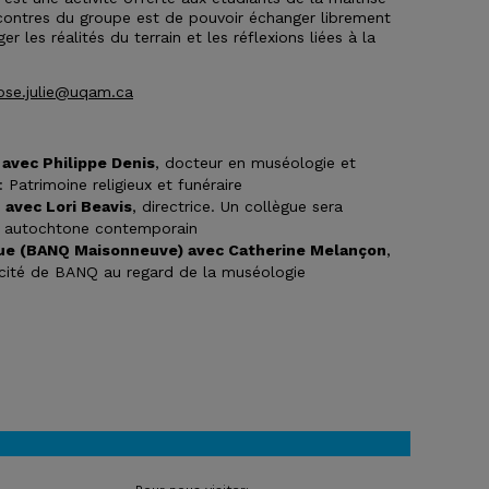
ncontres du groupe est de pouvoir échanger librement
r les réalités du terrain et les réflexions liées à la
ose.julie@uqam.ca
avec Philippe Denis
, docteur en muséologie et
atrimoine religieux et funéraire
avec Lori Beavis
, directrice. Un collègue sera
rt autochtone contemporain
ue (BANQ Maisonneuve) avec Catherine Melançon
,
ficité de BANQ au regard de la muséologie