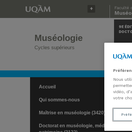
Faculté 
Muséol
9E ÉDI
DOCT
Muséologie
Cycles supérieurs
Préféren
Nous util
permetten
Accueil
vidéo, d’
votre cho
Qui sommes-nous
Maîtrise en muséologie (3420)
Préfé
Doctorat en muséologie, médiation,