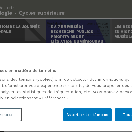
des arts
ogie - Cycles supérieurs
TION DE LA JOURNÉE
5 À 7 EN MUSÉO |
LES 8ES
ORALE
RECHERCHE, PUBLICS
EN HISTO
PRIORITAIRES ET
MUSÉOL
MÉDIATION NUMÉRIQUE AU
MUSÉE DES BEAUX-ARTS
DE MONTRÉAL AVEC LAURA
DELFINO
ces en matière de témoins
isons des témoins (cookies) afin de collecter des informations qui
t d’améliorer votre expérience sur le site, de vous proposer des
analyser les statistiques de fréquentation, etc. Vous pouvez person
ix en sélectionnant « Préférences ».
rences
Autoriser les témoins
Tout