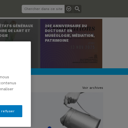
 ÉTATS GÉNÉRAUX
20E ANNIVERSAIRE DU
IRE DE L’ART ET
DOCTORAT EN
OGIE
MUSÉOLOGIE, MÉDIATION,
PATRIMOINE
 nous
 contenus
Voir archives
naliser
 refuser