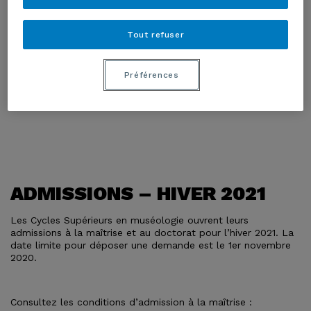
Tout refuser
Préférences
ADMISSIONS – HIVER 2021
Les Cycles Supérieurs en muséologie ouvrent leurs
admissions à la maîtrise et au doctorat pour l’hiver 2021. La
date limite pour déposer une demande est le 1er novembre
2020.
Consultez les conditions d’admission à la maîtrise :