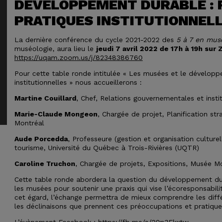
DÉVELOPPEMENT DURABLE : 
PRATIQUES INSTITUTIONNEL
La dernière conférence du cycle 2021-2022 des
5 à 7 en mus
muséologie, aura lieu le
jeudi 7 avril 2022 de 17h à 19h sur
https://uqam.zoom.us/j/82348386760
Pour cette table ronde intitulée « Les musées et le développ
institutionnelles » nous accueillerons :
Martine Couillard
, Chef, Relations gouvernementales et inst
Marie-Claude Mongeon
, Chargée de projet, Planification s
Montréal
Aude Porcedda
,
Professeure (gestion et organisation culturell
tourisme, Université du Québec à Trois-Rivières (UQTR)
Caroline Truchon
, Chargée de projets, Expositions, Musée 
Cette table ronde abordera la question du développement dur
les musées pour soutenir une praxis qui vise l’écoresponsabilité
cet égard, l’échange permettra de mieux comprendre les différ
les déclinaisons que prennent ces préoccupations et pratique