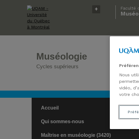
Faculté 
Muséol
9E ÉDI
DOCT
Muséologie
Préféren
Cycles supérieurs
Nous util
permetten
vidéo, d’
votre cho
Accueil
Préfé
Qui sommes-nous
Maîtrise en muséologie (3420)