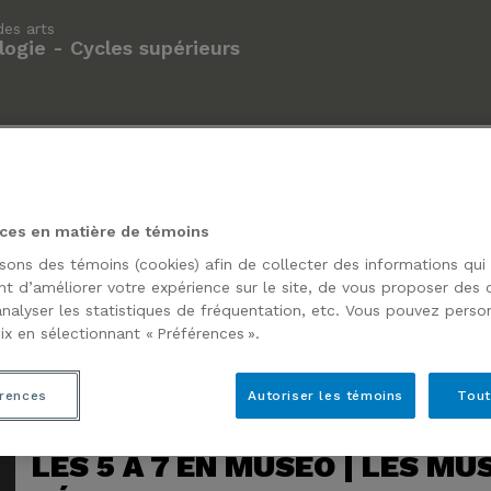
des arts
ogie - Cycles supérieurs
TION DE LA JOURNÉE
5 À 7 EN MUSÉO |
LES 8ES
ORALE
RECHERCHE, PUBLICS
EN HISTO
PRIORITAIRES ET
MUSÉOL
MÉDIATION NUMÉRIQUE AU
ces en matière de témoins
MUSÉE DES BEAUX-ARTS
DE MONTRÉAL AVEC LAURA
isons des témoins (cookies) afin de collecter des informations qui
DELFINO
t d’améliorer votre expérience sur le site, de vous proposer des
analyser les statistiques de fréquentation, etc. Vous pouvez person
ix en sélectionnant « Préférences ».
rences
Autoriser les témoins
Tout
LES 5 À 7 EN MUSÉO | LES MU