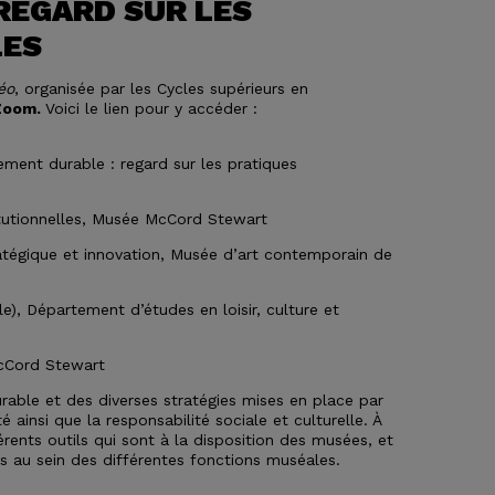
REGARD SUR LES
LES
éo
, organisée par les Cycles supérieurs en
 Zoom.
Voici le lien pour y accéder :
ement durable : regard sur les pratiques
itutionnelles, Musée McCord Stewart
tratégique et innovation, Musée d’art contemporain de
e),
Département d’études en loisir, culture et
McCord Stewart
able et des diverses stratégies mises en place par
 ainsi que la responsabilité sociale et culturelle. À
ents outils qui sont à la disposition des musées, et
s au sein des différentes fonctions muséales.