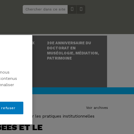
 ÉTATS GÉNÉRAUX
20E ANNIVERSAIRE DU
IRE DE L’ART ET
DOCTORAT EN
OGIE
MUSÉOLOGIE, MÉDIATION,
PATRIMOINE
 nous
 contenus
naliser
Voir archives
 refuser
SÉES ET LE