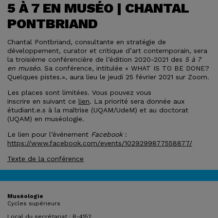
5 À 7 EN MUSÉO | CHANTAL
PONTBRIAND
Chantal Pontbriand, consultante en stratégie de
développement, curator et critique d’art contemporain, sera
la troisième conférencière de l’édition 2020-2021 des
5 à 7
en muséo
. Sa conférence, intitulée « WHAT IS TO BE DONE?
Quelques pistes.», aura lieu le jeudi 25 février 2021 sur Zoom.
Les places sont limitées. Vous pouvez vous
inscrire en suivant ce
lien
. La priorité sera donnée aux
étudiant.e.s à la maîtrise (UQAM/UdeM) et au doctorat
(UQAM) en muséologie.
Le lien pour l’événement
Facebook
:
https://www.facebook.com/
events/1029299877558877/
Texte de la conférence
Muséologie
Cycles supérieurs
Local du secrétariat : R-4152