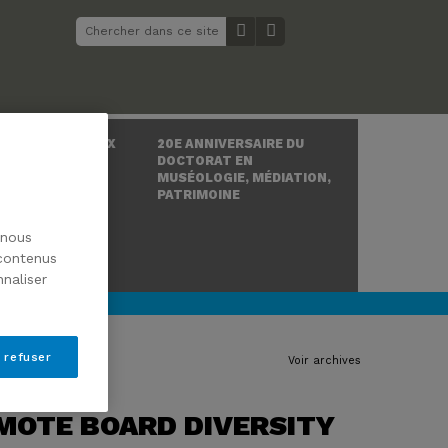
 ÉTATS GÉNÉRAUX
20E ANNIVERSAIRE DU
IRE DE L’ART ET
DOCTORAT EN
OGIE
MUSÉOLOGIE, MÉDIATION,
PATRIMOINE
 nous
 contenus
naliser
 refuser
Voir archives
MOTE BOARD DIVERSITY