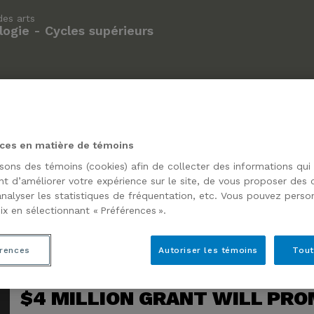
des arts
ogie - Cycles supérieurs
TION DE LA JOURNÉE
5 À 7 EN MUSÉO |
LES 8ES
ORALE
RECHERCHE, PUBLICS
EN HISTO
PRIORITAIRES ET
MUSÉOL
MÉDIATION NUMÉRIQUE AU
ces en matière de témoins
MUSÉE DES BEAUX-ARTS
DE MONTRÉAL AVEC LAURA
isons des témoins (cookies) afin de collecter des informations qui
DELFINO
t d’améliorer votre expérience sur le site, de vous proposer des
analyser les statistiques de fréquentation, etc. Vous pouvez person
ix en sélectionnant « Préférences ».
rences
Autoriser les témoins
Tout
$4 MILLION GRANT WILL PRO