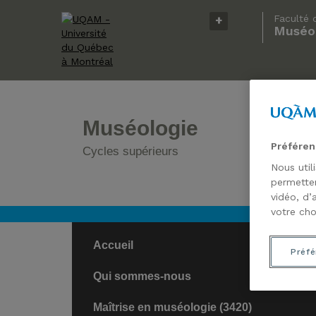
Faculté 
Muséol
9E ÉDI
DOCT
Muséologie
Préféren
Cycles supérieurs
Nous util
permetten
vidéo, d’
votre cho
Accueil
Préfé
Qui sommes-nous
Maîtrise en muséologie (3420)