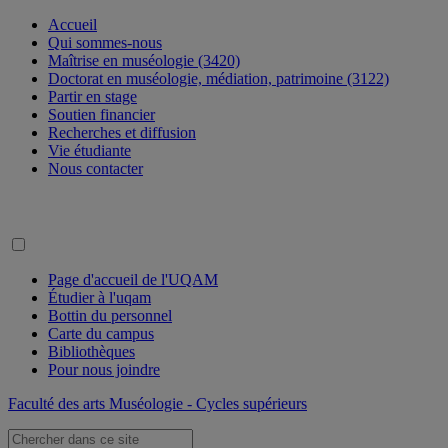
Accueil
Qui sommes-nous
Maîtrise en muséologie (3420)
Doctorat en muséologie, médiation, patrimoine (3122)
Partir en stage
Soutien financier
Recherches et diffusion
Vie étudiante
Nous contacter
Page d'accueil de l'UQAM
Étudier à l'uqam
Bottin du personnel
Carte du campus
Bibliothèques
Pour nous joindre
Faculté des arts
Muséologie - Cycles supérieurs
Recherche: