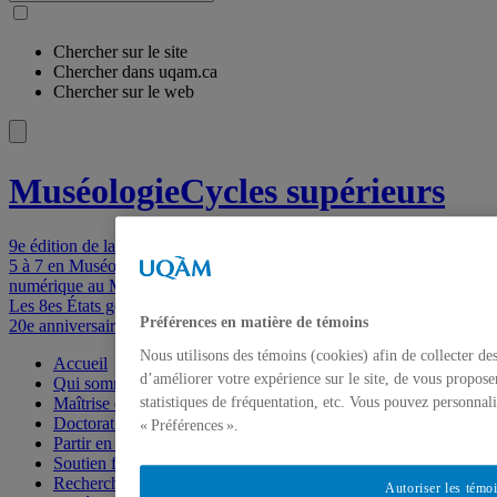
Chercher sur le site
Chercher dans uqam.ca
Chercher sur le web
Muséologie
Cycles supérieurs
9e édition de la Journée doctorale
5 à 7 en Muséo | Recherche, publics prioritaires et médiation
numérique au Musée des beaux-arts de Montréal avec Laura Delfino
Les 8es États généraux en histoire de l’art et muséologie
Préférences en matière de témoins
20e anniversaire du doctorat en Muséologie, Médiation, Patrimoine
Nous utilisons des témoins (cookies) afin de collecter d
Accueil
d’améliorer votre expérience sur le site, de vous propose
Qui sommes-nous
Maîtrise en muséologie (3420)
statistiques de fréquentation, etc. Vous pouvez personnal
Doctorat en muséologie, médiation, patrimoine (3122)
« Préférences ».
Partir en stage
Soutien financier
Recherches et diffusion
Autoriser les témo