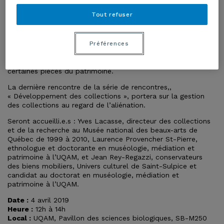
thème de l’aliénation et des restitutions dans les musées et
les institutions patrimoniales.
Tout refuser
En 2018, le milieu patrimonial canadien a été le théâtre de
débats sans précédent allant jusqu’à remettre en question
certaines des procédures et coutumes visant la gestion
Préférences
d’objets culturels conservés par les musées et les institutions
patrimoniales. Au cœur de ces enjeux : l’aliénabilité de
certaines pièces du patrimoine.
La dernière rencontre de la série de rencontres,,
« Développement des collections », portera sur la gestion
des collections au regard de l’aliénation.
Seront accueilli.e.s : Yves Lacasse, directeur des collections
et de la recherche au Musée national des beaux-arts de
Québec de 1999 à 2010, Laurence Provencher St-Pierre,
ethnologue et doctorante en muséologie, médiation et
patrimoine à l’UQAM, et Jean Rey-Regazzi, conservateurs
des biens mobiliers, Univers culturel de Saint-Sulpice et
candidat au doctorat en muséologie, médiation et
patrimoine à l’UQAM.
Date :
4 avril 2019
Heure :
12h à 14h
Local :
UQAM, Pavillon des sciences biologiques, SB-M250