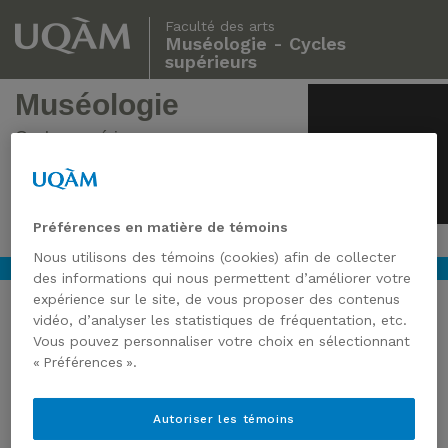
Faculté des arts
Muséologie - Cycles
supérieurs
Muséologie
Cycles supérieurs
Préférences en matière de témoins
Nous utilisons des témoins (cookies) afin de collecter
des informations qui nous permettent d’améliorer votre
expérience sur le site, de vous proposer des contenus
vidéo, d’analyser les statistiques de fréquentation, etc.
RENCONTRE :
Vous pouvez personnaliser votre choix en sélectionnant
DÉVELOPPEMENT DES
« Préférences ».
COLLECTIONS
Autoriser les témoins
L’Institut du patrimoine organise une série de rencontre sur le