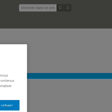
 nous
 contenus
naliser
 refuser