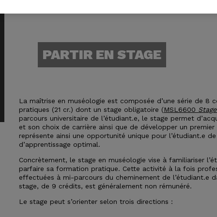
PARTIR EN STAGE
La maîtrise en muséologie est composée d’une série de 8 cour
pratiques (21 cr.) dont un stage obligatoire (
MSL6600
Stage
parcours universitaire de l’étudiant.e, le stage permet d’acq
et son choix de carrière ainsi que de développer un premier
représente ainsi une opportunité unique pour l’étudiant.e de
d’apprentissage optimal.
Concrètement, le stage en muséologie vise à familiariser l’
parfaire sa formation pratique. Cette activité à la fois prof
effectuées à mi-parcours du cheminement de l’étudiant.e 
stage, de 9 crédits, est généralement non rémunéré.
Le stage peut s’orienter selon trois directions :