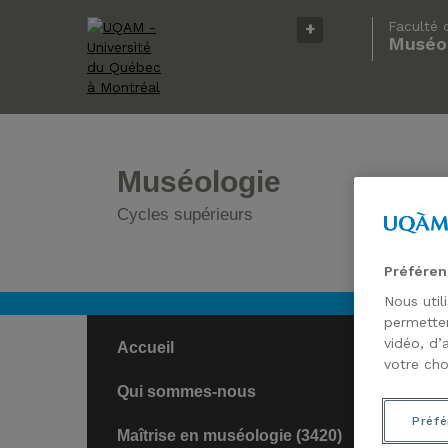
Faculté 
Muséol
Muséologie
Cycles supérieurs
Préféren
Nous util
permetten
vidéo, d’
Accueil
votre cho
Qui sommes-nous
Préfé
Maîtrise en muséologie (3420)