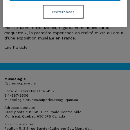
FRANÇAIS
Préférences
Le 10 octobre 2018, a été est inaugurée au Musée des Plans-
Reliefs situé dans les combles de l’Hôtel des Invalides à
Paris, « Mont-Saint-Michel, regards numériques sur la
maquette », la première expérience en réalité mixte au cœur
d’une exposition muséale en France.
Lire l’article
Muséologie
Cycles supérieurs
Local du secrétariat : R-4152
514-987-8506
museologie.etudes.superieures@uqam.ca
Adresse postale:
Case postale 8888, succursale Centre-ville
Montréal, Québec H3C 3P8 Canada
Pour nous visiter:
Pavillon R, 315 rue Sainte-Catherine Est, Montréal,