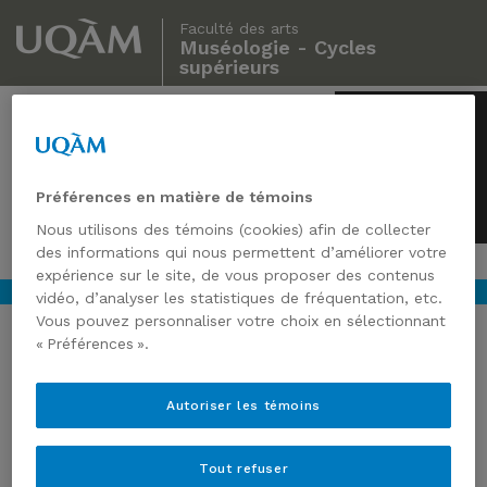
Faculté des arts
Muséologie - Cycles
supérieurs
Muséologie
Cycles supérieurs
Préférences en matière de témoins
Nous utilisons des témoins (cookies) afin de collecter
des informations qui nous permettent d’améliorer votre
expérience sur le site, de vous proposer des contenus
vidéo, d’analyser les statistiques de fréquentation, etc.
Vous pouvez personnaliser votre choix en sélectionnant
« Préférences ».
MICROSOFT MET LA RÉALITÉ
Autoriser les témoins
MIXTE AU SERVICE DU
PATRIMOINE CULTUREL
Tout refuser