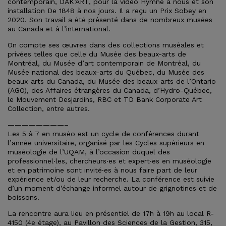
contemporain, DAK’ART, pour la vidéo Hymne à nous et son
installation De 1848 à nos jours. Il a reçu un Prix Sobey en
2020. Son travail a été présenté dans de nombreux musées
au Canada et à l’international.
On compte ses œuvres dans des collections muséales et
privées telles que celle du Musée des beaux-arts de
Montréal, du Musée d’art contemporain de Montréal, du
Musée national des beaux-arts du Québec, du Musée des
beaux-arts du Canada, du Musée des beaux-arts de l’Ontario
(AGO), des Affaires étrangères du Canada, d’Hydro-Québec,
le Mouvement Desjardins, RBC et TD Bank Corporate Art
Collection, entre autres.
————————–
Les 5 à 7 en muséo est un cycle de conférences durant
l’année universitaire, organisé par les Cycles supérieurs en
muséologie de l’UQAM, à l’occasion duquel des
professionnel‧les, chercheurs‧es et expert‧es en muséologie
et en patrimoine sont invité‧es à nous faire part de leur
expérience et/ou de leur recherche. La conférence est suivie
d’un moment d’échange informel autour de grignotines et de
boissons.
La rencontre aura lieu en présentiel de 17h à 19h au local R-
4150 (4e étage), au Pavillon des Sciences de la Gestion, 315,