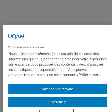
Préférences en matière de témoins
Nous utilisons des témoins (cookies) afin de collecter des
Faculté des arts
Muséologie - Cycles
informations qui nous permettent d’améliorer votre expérience
supérieurs
sur le site, de vous proposer des contenus vidéo, d’analyser
les statistiques de fréquentation, etc. Vous pouvez
personnaliser votre choix en sélectionnant « Préférences ».
Muséologie
Muséologie
Cycles
Cycles supérieurs
supérieurs
Local du
Autoriser les témoins
secrétariat : R-
Tout refuser