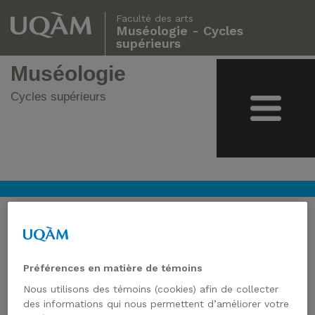
Faculté des arts
Muséologie - Cycles
supérieurs
Muséologie
Cycles supérieurs
JULIEN MÉNABRÉAZ
Préférences en matière de témoins
Courriel(s) :
julien.menabreaz@hotmail.com
Nous utilisons des témoins (cookies) afin de collecter
des informations qui nous permettent d’améliorer votre