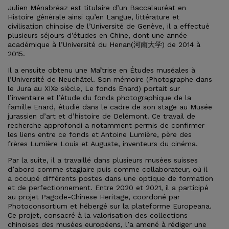
Julien Ménabréaz est titulaire d’un Baccalauréat en
Histoire générale ainsi qu’en Langue, littérature et
civilisation chinoise de l’Université de Genève, il a effectué
plusieurs séjours d’études en Chine, dont une année
académique à l’Université du Henan(河南大学) de 2014 à
2015.
Il a ensuite obtenu une Maîtrise en Études muséales à
l’Université de Neuchâtel. Son mémoire (Photographe dans
le Jura au XIXe siècle, Le fonds Enard) portait sur
l’inventaire et l’étude du fonds photographique de la
famille Enard, étudié dans le cadre de son stage au Musée
jurassien d’art et d’histoire de Delémont. Ce travail de
recherche approfondi a notamment permis de confirmer
les liens entre ce fonds et Antoine Lumière, père des
frères Lumière Louis et Auguste, inventeurs du cinéma.
Par la suite, il a travaillé dans plusieurs musées suisses
d’abord comme stagiaire puis comme collaborateur, où il
a occupé différents postes dans une optique de formation
et de perfectionnement. Entre 2020 et 2021, il a participé
au projet Pagode-Chinese Heritage, coordoné par
Photoconsortium et hébergé sur la plateforme Europeana.
Ce projet, consacré à la valorisation des collections
chinoises des musées européens, l’a amené à rédiger une