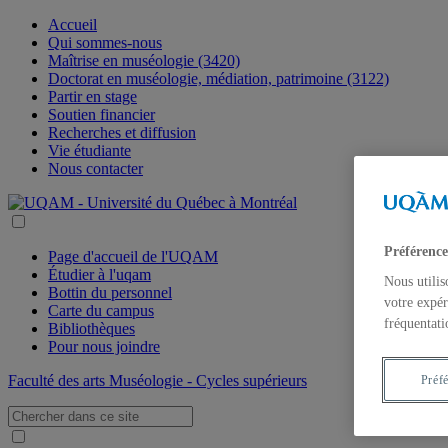
Accueil
Qui sommes-nous
Maîtrise en muséologie (3420)
Doctorat en muséologie, médiation, patrimoine (3122)
Partir en stage
Soutien financier
Recherches et diffusion
Vie étudiante
Nous contacter
Préférence
Page d'accueil de l'UQAM
Étudier à l'uqam
Nous utilis
Bottin du personnel
votre expér
Carte du campus
fréquentati
Bibliothèques
Pour nous joindre
Faculté des arts
Muséologie - Cycles supérieurs
Préf
Recherche: