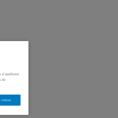
t d’améliorer
s de
 refuser