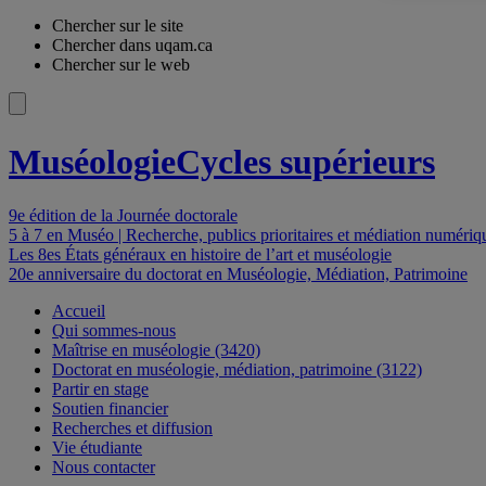
Chercher sur le site
Chercher dans uqam.ca
Chercher sur le web
Muséologie
Cycles supérieurs
9e édition de la Journée doctorale
5 à 7 en Muséo | Recherche, publics prioritaires et médiation numér
Les 8es États généraux en histoire de l’art et muséologie
20e anniversaire du doctorat en Muséologie, Médiation, Patrimoine
Accueil
Qui sommes-nous
Maîtrise en muséologie (3420)
Doctorat en muséologie, médiation, patrimoine (3122)
Partir en stage
Soutien financier
Recherches et diffusion
Vie étudiante
Nous contacter